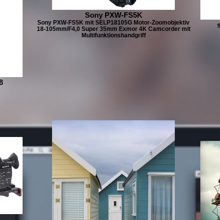
Sony PXW-FS5K
Sony PXW-FS5K mit SELP18105G Motor-Zoomobjektiv
18-105mm/F4,0 Super 35mm Exmor 4K Camcorder mit
Multifunktionshandgriff
8