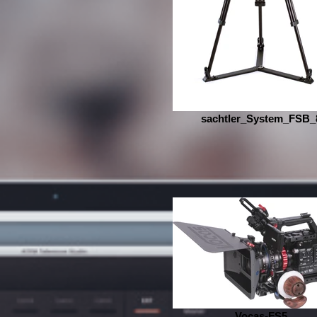
sachtler_System_FSB_
Vocas-FS5