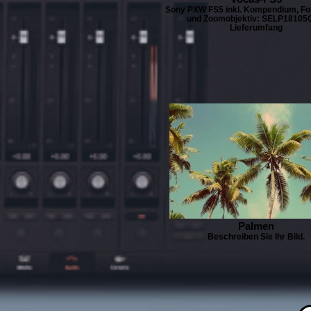
Sony PXW FS5 inkl. Kompendium, Fo
und Zoomobjektiv: SELP18105
Lieferumfang
Palmen
Beschreiben Sie Ihr Bild.