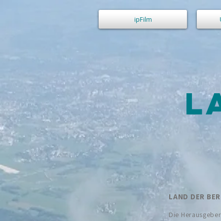
ipFilm
L
LAND DER BE
Die Herausgeber