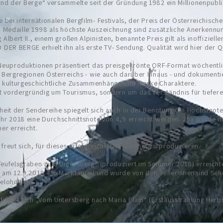
and der Berge“ versammelte seit der Gründung 1982 ein Millionenpubl
e bei internationalen Bergfilm- Festivals, der Preis der Österreichisc
- Medaille 1998 als höchste Auszeichnung sind zusätzliche Anerkennu
Albert II., einem großen Alpinisten, benannte Preis gilt als inoffizielle
 DER BERGE erhielt ihn als erste TV- Sendung. Qualität wird hier der Q
Neuproduktionen präsentiert das preisgekrönte ORF-Format wöchentlic
 Bergregionen Österreichs - wie auch darüber hinaus - und dokumentie
, kulturgeschichtliche Zusammenhänge und starke Charaktere.
cht vordergründig um Tourismus, sondern um das Verständnis für tief
heit der Sendereihe spiegelt sich auch in der Benotung (5= Höchstnote
ahr 2018 eine Durchschnittsnote von 4,9 erreicht werden. 25x wurde i
er erreicht.
freut sich, für dieses erfolgreiche ORF-Format zu produzieren.
Teufelsgraben zum Untersberg“ (produziert im Sommer 2018) erreichte
g am 12.9.2018 4% Marktanteil und wurde von den Seherinnen und Seh
elohnt!
findet sich „Vom Untersberg nach Maria Plain“ (Erstausstrahlung Herbs