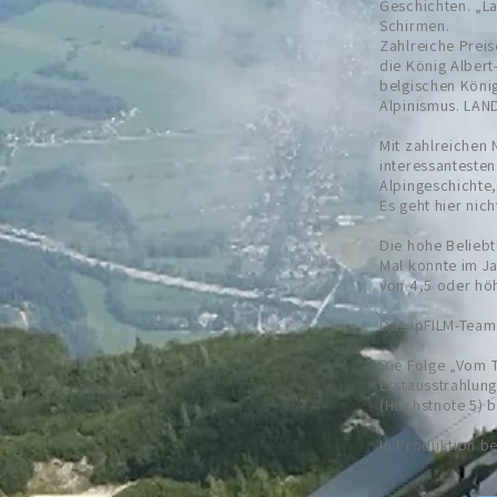
Geschichten. „L
Schirmen.
Zahlreiche Preis
die König Albert
belgischen König 
Alpinismus. LAND
Mit zahlreichen 
interessantesten
Alpingeschichte
Es geht hier ni
Die hohe Beliebt
Mal konnte im J
von 4,5 oder höh
Das ipFILM-Team 
Die Folge „Vom 
Erstausstrahlun
(Höchstnote 5) b
In Produktion be