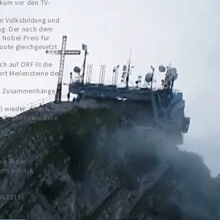
ikum vor den TV-
hen Volksbildung und
ng. Der nac
h
dem
r Nobel-Preis für
uote gleichgesetzt.
h auf ORF III die
rt Meilensteine der
ere Zusammenhänge.
) wieder. Gleich zwei
nsgesamt eine Note
 bei der
ern mit 4,6
t 2019).