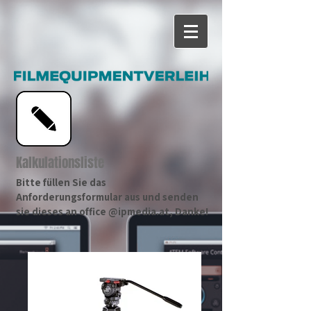
Kalkulationsliste
Bitte füllen Sie das
Anforderungsformular aus und senden
sie dieses an office @ipmedia.at, Danke!